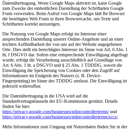
Datenübertragung. Wenn Google Maps aktiviert ist, kann Google
zum Zwecke der einheitlichen Darstellung der Schriftarten Google
Fonts verwenden. Beim Aufruf von Google Maps lädt Ihr Browser
die benötigten Web Fonts in ihren Browsercache, um Texte und
Schriftarten korrekt anzuzeigen.
Die Nutzung von Google Maps erfolgt im Interesse einer
ansprechenden Darstellung unserer Online-Angebote und an einer
leichten Auffindbarkeit der von uns auf der Website angegebenen
Orte. Dies stellt ein berechtigtes Interesse im Sinne von Art. 6 Abs. 1
lit. f DSGVO dar. Sofern eine entsprechende Einwilligung abgefragt
wurde, erfolgt die Verarbeitung ausschließlich auf Grundlage von
Art. 6 Abs. 1 lit. a DSGVO und § 25 Abs. 1 TDDDG, soweit die
Einwilligung die Speicherung von Cookies oder den Zugriff auf
Informationen im Endgerät des Nutzers (z. B. Device-
Fingerprinting) im Sinne des TDDDG umfasst. Die Einwilligung ist
jederzeit widerrufbar.
Die Datenübertragung in die USA wird auf die
Standardvertragsklauseln der EU-Kommission gestützt. Details
finden Sie hier:
https://privacy.google.com/businesses/gdprcontrollerterms/
und
https://privacy.google.com/businesses/gdprcontrollerterms/sccs/
.
Mehr Informationen zum Umgang mit Nutzerdaten finden Sie in der